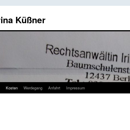
rina Küßner
Kosten
Werdegang
Anfahrt
Impressum