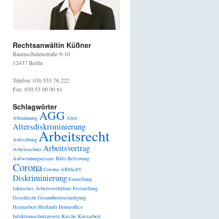
Rechtsanwältin Küßner
Baumschulenstraße 9-10
12437 Berlin
Telefon: 030 555 76 222
Fax: 030 53 00 00 61
Schlagwörter
AGG
Abmahnung
Alter
Altersdiskriminierung
Arbeitsrecht
Anfechtung
Arbeitsvertrag
Arbeitsschutz
Aufwendungsersatz
BAG
Befristung
Corona
Corona-ARbSchV
Diskriminierung
Einstellung
faktisches Arbeitsverhältnis
Freistellung
Geschlecht
Gesundheitsschädigung
Heimarbeit
Herkunft
Homeoffice
Infektionsschutzgesetz
Kirche
Kurzarbeit