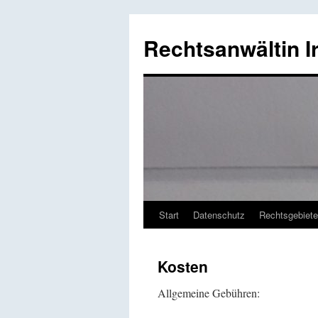
Rechtsanwältin I
Start
Datenschutz
Rechtsgebiete
Springe
zum
Kosten
Inhalt
Allgemeine Gebühren: