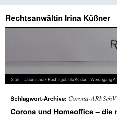
Rechtsanwältin Irina Küßner
Springe
Start
Datenschutz
Rechtsgebiete
Kosten
Werdegang
An
zum
Corona-ARbSchV
Schlagwort-Archive:
Inhalt
Corona und Homeoffice – die 