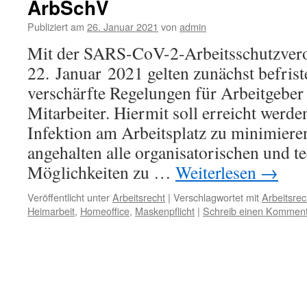
ArbSchV
Publiziert am
26. Januar 2021
von
admin
Mit der SARS-CoV-2-Arbeitsschutzve
22. Januar 2021 gelten zunächst befri
verschärfte Regelungen für Arbeitgeber
Mitarbeiter. Hiermit soll erreicht werde
Infektion am Arbeitsplatz zu minimieren
angehalten alle organisatorischen und t
Möglichkeiten zu …
Weiterlesen
→
Veröffentlicht unter
Arbeitsrecht
|
Verschlagwortet mit
Arbeitsrec
Heimarbeit
,
Homeoffice
,
Maskenpflicht
|
Schreib einen Kommen