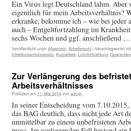
Ein Virus legt Deutschland lahm. Aber 
eigentlich für mein Arbeitsverhältnis?
erkranke, bekomme ich – wie bei jeder 
auch – Entgeltfortzahlung im Krankheit
sechs Wochen und ggf. anschließend 
Veröffentlicht unter
Allgemein
,
Arbeitsrecht
|
Verschlagwortet mi
Infektionsschutzgesetz
,
Kurzarbeit
,
Lohnfortzahlung
,
Quarantän
Zur Verlängerung des befriste
Arbeitsverhältnisses
Publiziert am
11. Mai 2016
von
admin
In seiner Entscheidung vom 7.10.2015
das BAG deutlich, dass nicht jede Art d
unmittelbar zu einem unbefristeten Arbe
muss. Im vorliegenden Fall bestand ein b