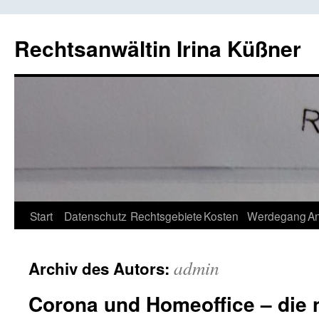
Rechtsanwältin Irina Küßner
Springe
Start
Datenschutz
Rechtsgebiete
Kosten
Werdegang
An
zum
admin
Archiv des Autors:
Inhalt
Corona und Homeoffice – die 