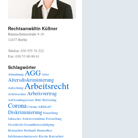
Rechtsanwältin Küßner
Baumschulenstraße 9-10
12437 Berlin
Telefon: 030 555 76 222
Fax: 030 53 00 00 61
Schlagwörter
AGG
Abmahnung
Alter
Altersdiskriminierung
Arbeitsrecht
Anfechtung
Arbeitsvertrag
Arbeitsschutz
Aufwendungsersatz
BAG
Befristung
Corona
Corona-ARbSchV
Diskriminierung
Einstellung
faktisches Arbeitsverhältnis
Freistellung
Geschlecht
Gesundheitsschädigung
Heimarbeit
Herkunft
Homeoffice
Infektionsschutzgesetz
Kirche
Kurzarbeit