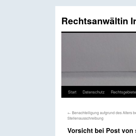
Rechtsanwältin I
Start
Datenschutz
Rechtsgebiete
Springe
zum
←
Benachteiligung aufgrund des Alters be
Inhalt
Stellenausschreibung
Vorsicht bei Post von