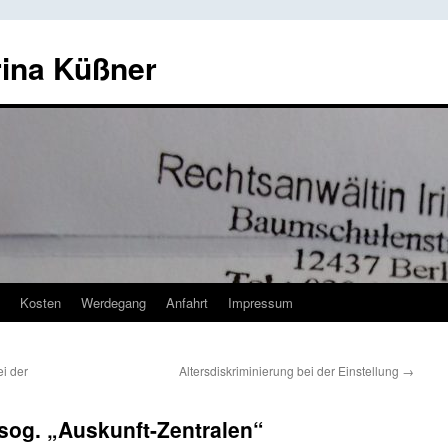
rina Küßner
Kosten
Werdegang
Anfahrt
Impressum
i der
Altersdiskriminierung bei der Einstellung
→
 sog. „Auskunft-Zentralen“