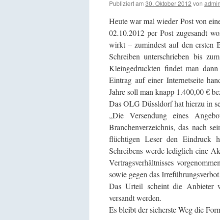
Publiziert am
30. Oktober 2012
von
admi
Heute war mal wieder Post von eine
02.10.2012 per Post zugesandt wo
wirkt – zumindest auf den ersten 
Schreiben unterschrieben bis z
Kleingedruckten findet man dann 
Eintrag auf einer Internetseite ha
Jahre soll man knapp 1.400,00 € be
Das OLG Düssldorf hat hierzu in se
„Die Versendung eines Angebots
Branchenverzeichnis, das nach sei
flüchtigen Leser den Eindruck 
Schreibens werde lediglich eine A
Vertragsverhältnisses vorgenomme
sowie gegen das Irreführungsverbo
Das Urteil scheint die Anbieter 
versandt werden.
Es bleibt der sicherste Weg die Form