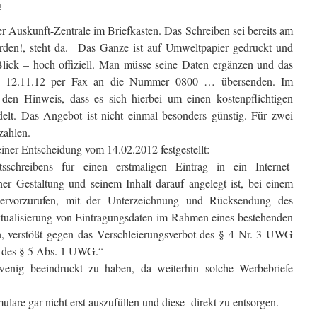
n
r Auskunft-Zentrale im Briefkasten. Das Schreiben sei bereits am
rden!, steht da. Das Ganze ist auf Umweltpapier gedruckt und
Blick – hoch offiziell. Man müsse seine Daten ergänzen und das
um 12.11.12 per Fax an die Nummer 0800 … übersenden. Im
den Hinweis, dass es sich hierbei um einen kostenpflichtigen
ndelt. Das Angebot ist nicht einmal besonders günstig. Für zwei
zahlen.
iner Entscheidung vom 14.02.2012 festgestellt:
schreibens für einen erstmaligen Eintrag in ein Internet-
ner Gestaltung und seinem Inhalt darauf angelegt ist, bei einem
hervorzurufen, mit der Unterzeichnung und Rücksendung des
ktualisierung von Eintragungsdaten im Rahmen eines bestehenden
n, verstößt gegen das Verschleierungsverbot des § 4 Nr. 3 UWG
t des § 5 Abs. 1 UWG.“
wenig beeindruckt zu haben, da weiterhin solche Werbebriefe
ulare gar nicht erst auszufüllen und diese direkt zu entsorgen.