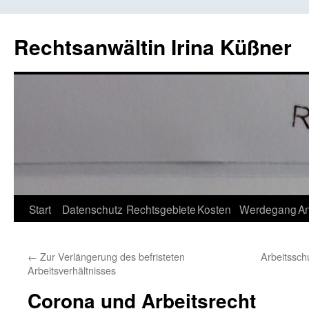
Rechtsanwältin Irina Küßner
Springe
Start
Datenschutz
Rechtsgebiete
Kosten
Werdegang
An
zum
←
Zur Verlängerung des befristeten
Arbeitssch
Inhalt
Arbeitsverhältnisses
Corona und Arbeitsrecht