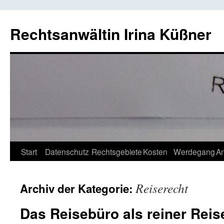
Rechtsanwältin Irina Küßner
Springe
Start
Datenschutz
Rechtsgebiete
Kosten
Werdegang
An
zum
Reiserecht
Archiv der Kategorie:
Inhalt
Das Reisebüro als reiner Reis